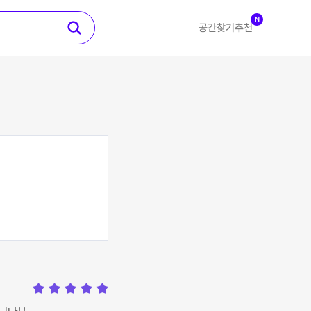
N
공간찾기
추천