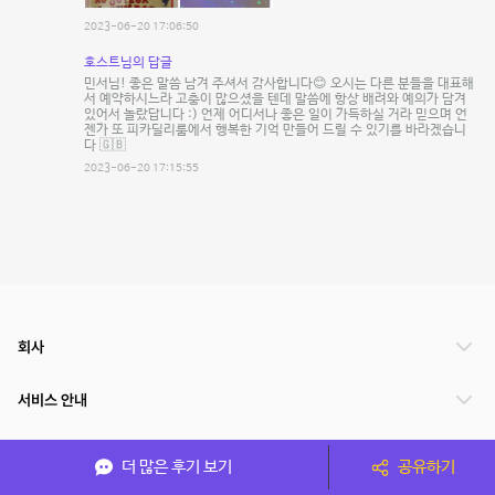
2023-06-20 17:06:50
호스트님의 답글
민서님! 좋은 말씀 남겨 주셔서 감사합니다😊 오시는 다른 분들을 대표해
서 예약하시느라 고충이 많으셨을 텐데 말씀에 항상 배려와 예의가 담겨
있어서 놀랐답니다 :) 언제 어디서나 좋은 일이 가득하실 거라 믿으며 언
젠가 또 피카딜리룸에서 행복한 기억 만들어 드릴 수 있기를 바라겠습니
다 🇬🇧
2023-06-20 17:15:55
회사
서비스 안내
관련 서비스
더 많은 후기 보기
공유하기