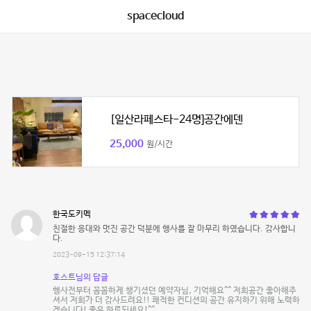
spacecloud
[일산라페스타-24명]공간에덴
25,000
원/시간
한국도키멕
친절한 응대와 멋진 공간 덕분에 행사를 잘 마무리 하였습니다. 감사합니
다.
2023-09-15 12:37:14
호스트님의 답글
행사전부터 꼼꼼하게 챙기셨던 예약자님, 기억해요^^ 저희공간 좋아해주
셔서 저희가 더 감사드려요!! 쾌적한 컨디션의 공간 유지하기 위해 노력하
겠습니다! 좋은 하루되세요!^^