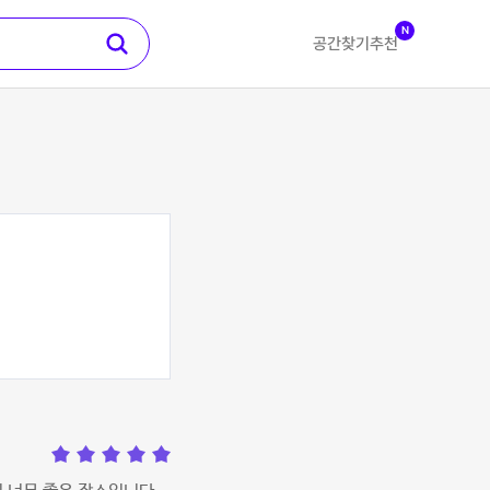
N
공간찾기
추천