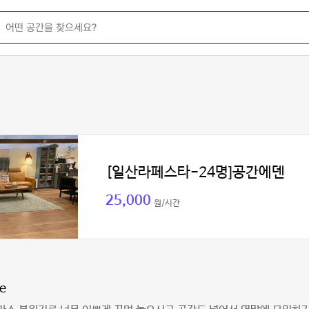
[일산라페스타-24명]공간에덴
25,000
원/시간
e