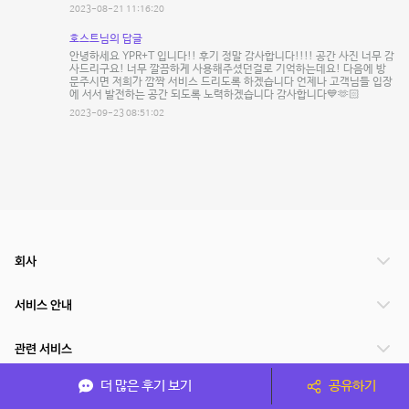
2023-08-21 11:16:20
호스트님의 답글
안녕하세요 YPR+T 입니다!! 후기 정말 감사합니다!!!! 공간 사진 너무 감
사드리구요! 너무 깔끔하게 사용해주셨던걸로 기억하는데요! 다음에 방
문주시면 저희가 깜짝 서비스 드리도록 하겠습니다 언제나 고객님들 입장
에 서서 발전하는 공간 되도록 노력하겠습니다 감사합니다💙🫶🏻
2023-09-23 08:51:02
회사
서비스 안내
관련 서비스
더 많은 후기 보기
공유하기
파트너쉽