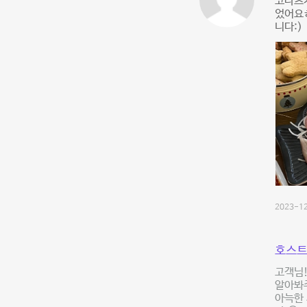
코타츠
었어요ㅎ
니다:)
2023-12
호스트
고객님
알아봐주
아늑한 