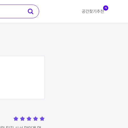
N
공간찾기
추천