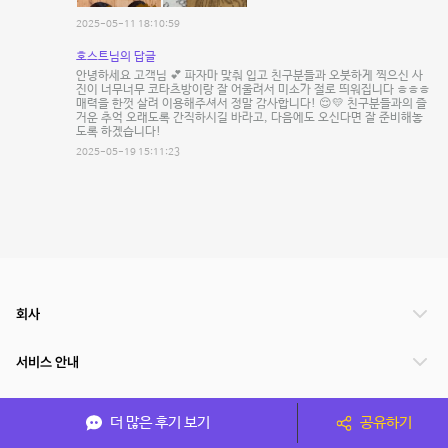
2025-05-11 18:10:59
호스트님의 답글
안녕하세요 고객님 💕 파자마 맞춰 입고 친구분들과 오붓하게 찍으신 사
진이 너무너무 코타츠방이랑 잘 어울려서 미소가 절로 띄워집니다 ㅎㅎㅎ
매력을 한껏 살려 이용해주셔서 정말 감사합니다! 😌💛 친구분들과의 즐
거운 추억 오래도록 간직하시길 바라고, 다음에도 오신다면 잘 준비해놓
도록 하겠습니다!
2025-05-19 15:11:23
회사
서비스 안내
관련 서비스
더 많은 후기 보기
공유하기