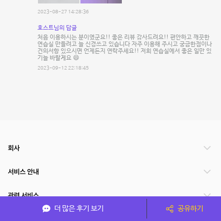
2023-08-27 14:28:36
호스트님의 답글
처음 이용하시는 분이였군요!! 좋은 리뷰 감사드려요!! 편안하고 깨끗한
연습실 만들려고 늘 신경쓰고 있습니다 자주 이용해 주시고 궁금한점이나
건의서항 있으시면 언제든지 연락주세요!! 저희 연습실에서 좋은 일만 있
기늘 바랄게요 😄
2023-09-12 22:18:45
회사
서비스 안내
관련 서비스
더 많은 후기 보기
공유하기
파트너쉽