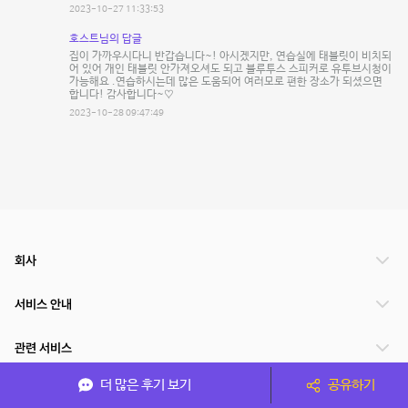
2023-10-27 11:33:53
호스트님의 답글
집이 가까우시다니 반갑습니다~! 아시겠지만, 연습실에 태블릿이 비치되
어 있어 개인 태블릿 안가져오셔도 되고 블루투스 스피커로 유투브시청이
가능해요 .연습하시는데 많은 도움되어 여러모로 편한 장소가 되셨으면
합니다! 감사합니다~♡
2023-10-28 09:47:49
회사
서비스 안내
관련 서비스
더 많은 후기 보기
공유하기
파트너쉽