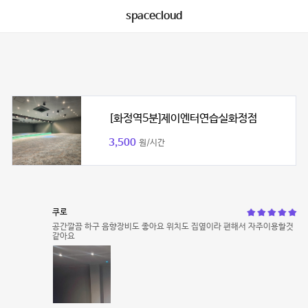
spacecloud
[화정역5분]제이엔터연습실화정점
3,500
원/시간
쿠로
공간깔끔 하구 음향장비도 좋아요 위치도 집옆이라 편해서 자주이용할것
같아요