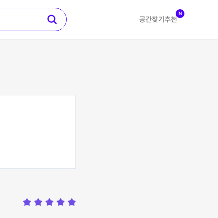
N
공간찾기
추천