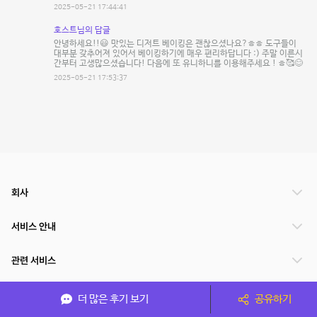
2025-05-21 17:44:41
호스트님의 답글
안녕하세요!!😃 맛있는 디저트 베이킹은 괜찮으셨나요?ㅎㅎ 도구들이
대부분 갖추어져 있어서 베이킹하기에 매우 편리하답니다 :) 주말 이른시
간부터 고생많으셨습니다! 다음에 또 유니하니를 이용해주세요 ! ㅎ🥰😊
2025-05-21 17:53:37
회사
서비스 안내
관련 서비스
파트너쉽
더 많은 후기 보기
공유하기