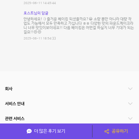
2025-06-11 14:45:44
호스트님의 답글
안녕하세요! :) 즐거운 베이킹 되셨을까요?😀 소량 뿐만 아니라 대량 작
업도 가능해서 모두 만족하고 가십니다 ㅎㅎ 다양한 맛의 파운드케이크라
니 너무 맛있이보이네요!! 다음 베이킹은 어떤걸 하실지 너무 기대가 되는
걸요!!😍😍
2025-06-11 18:54:33
회사
서비스 안내
관련 서비스
더 많은 후기 보기
공유하기
파트너쉽