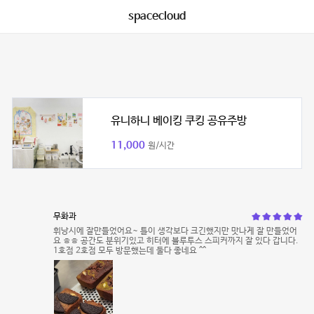
spacecloud
유니하니 베이킹 쿠킹 공유주방
11,000
원/시간
무화과
휘낭시에 잘만들었어요~ 틀이 생각보다 크긴했지만 맛나게 잘 만들었어
요 ㅎㅎ 공간도 분위기있고 히터에 블루투스 스피커까지 잘 있다 갑니다.
1호점 2호점 모두 방문했는데 둘다 좋네요 ^^