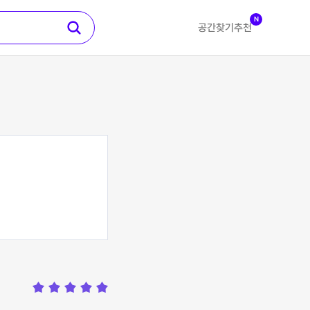
N
공간찾기
추천