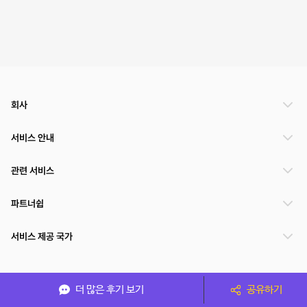
회사
서비스 안내
관련 서비스
파트너쉽
서비스 제공 국가
(주)NSPACE 사업자정보
더 많은 후기 보기
공유하기