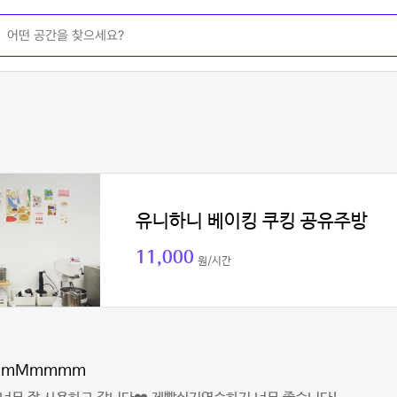
유니하니 베이킹 쿠킹 공유주방
11,000
원/시간
MmMmmmm