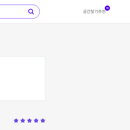
N
공간찾기
추천