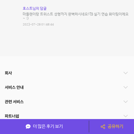
호스트님의 답글
마들렌이랑 트위스트 성형까지 완벽하시네요!🥰 실기 연습 화이팅이에요
~ :)
2023-07-28 01:48:44
회사
서비스 안내
관련 서비스
파트너쉽
더 많은 후기 보기
공유하기
서비스 제공 국가