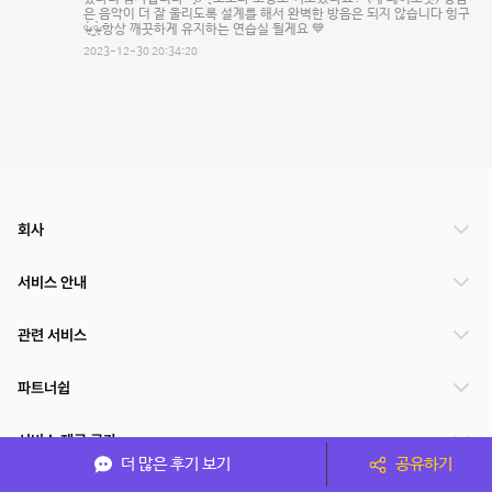
은 음악이 더 잘 울리도록 설계를 해서 완벽한 방음은 되지 않습니다 힝구
ᵒ̴̶̷̥́·̫ᵒ̴̶̷̣̥̀ 항상 깨끗하게 유지하는 연습실 될게요 💙
2023-12-30 20:34:20
회사
서비스 안내
관련 서비스
파트너쉽
서비스 제공 국가
더 많은 후기 보기
공유하기