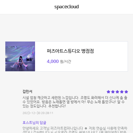
spacecloud
퍼즈아트스튜디오 병점점
4,000
원/시간
김민서
시설 엄청 깨긋하고 세련된 느낌입니다. 조명도 화려해서 더 신나게 춤 출
수 있었어요. 방음은 노래틀면 옆 방에서 아! 무슨 노래 틀었구나! 알 수
있는 정도입니다. 추천합니다!
2023-12-30 20:28:11
호스트님의 답글
안녕하세요 고객님 퍼즈아트컴퍼니입니다 ☻ 저희 연습실 사용에 만족하
셨다니 감사합니다 ˃̵͈̑ᴗ˂̵͈̑ 오로라 조명도 써보샸나요? (제 페이보릿) 방음