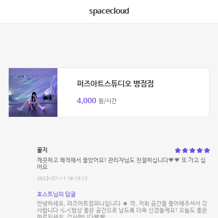
spacecloud
퍼즈아트스튜디오 병점점
4,000
원/시간
꿀지
깨끗하고 쾌적해서 좋았어요! 관리자님도 친절하십니다💗💗 또 가고 싶
어요
2023-07-11 19:15:12
호스트님의 답글
안녕하세요, 퍼즈아트컴퍼니입니다 ☻ 꺅, 저희 공간을 좋아해주셔서 감
사합니다 ˃̵͈̑ᴗ˂̵͈̑ 항상 좋은 공간으로 남도록 더욱 신경쓸게요! 오늘도 좋은
하루되세요. 감사합니다💙💙