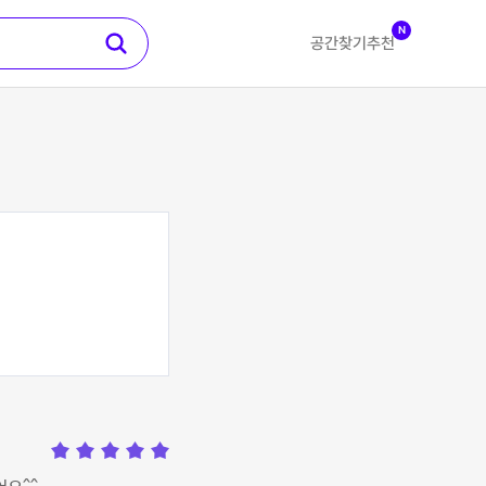
N
공간찾기
추천