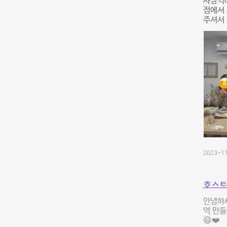
사당역에
점에서
주셔서
2023-11
호스트
안녕하세
억 만들
😄❤️