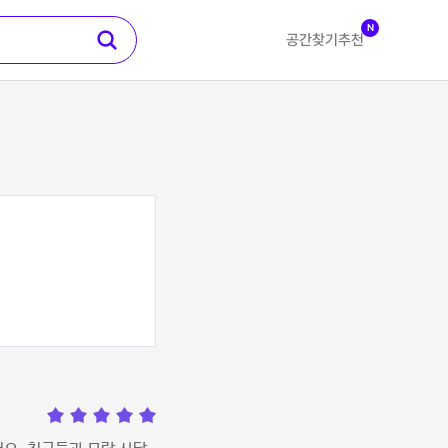
N
공간찾기
추천