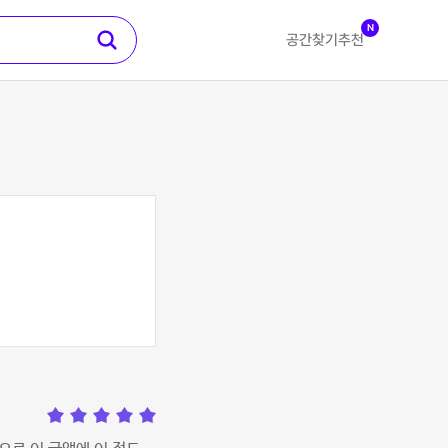
N
공간찾기
추천