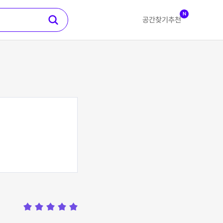
N
공간찾기
추천