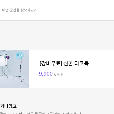
[장비무료] 신촌 디코독
9,900
원/시간
피카나망고