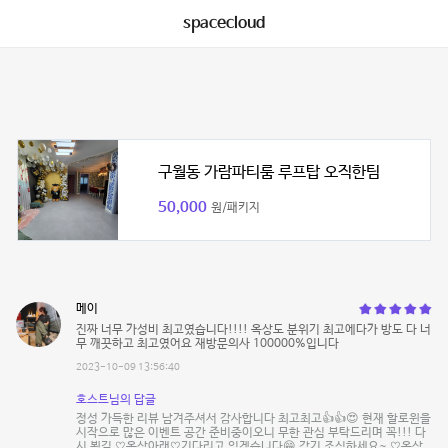
spacecloud
구월동 가람파티룸 루프탑 오직한팀
50,000
원/패키지
메이
진짜 너무 가성비 최고였습니다!!!! 옥상도 분위기 최고에다가 방도 다 너
무 깨끗하고 최고였어요 재방문의사 100000%입니다
2023-10-09 13:56:40
호스트님의 답글
정성 가득한 리뷰 남겨주셔서 감사합니다 최고최고👍👍😍 현재 할로윈을
시작으로 많은 이벤트 공간 준비중이오니 무한 관심 부탁드리며 꼭!!! 다
시 뵙길 ♡옥상아래♡기다리고 있겠습니다😁 감기 조심하세요~ ♡옥상