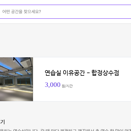
연습실 이유공간 - 합정상수점
3,000
원/시간
뚜기