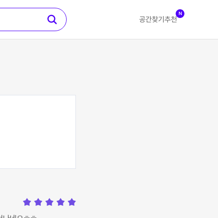
N
공간찾기
추천