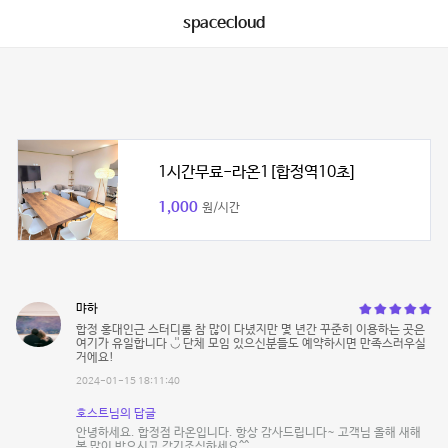
spacecloud
1시간무료-라온1[합정역10초]
1,000
원/시간
먀하
합정 홍대인근 스터디룸 참 많이 다녔지만 몇 년간 꾸준히 이용하는 곳은
여기가 유일합니다 ◡̎ 단체 모임 있으신분들도 예약하시면 만족스러우실
거에요!
2024-01-15 18:11:40
호스트님의 답글
안녕하세요. 합정점 라온입니다. 항상 감사드립니다~ 고객님 올해 새해
복 많이 받으시고 감기조심하세요^^