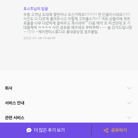
호스트님의 답글
우왕 고객님 도대체 몇번이나 오신거에요!!!!!!!! 찐 단골이시네요!!!!!
사진도 다 다르게 올려주시고 이렇게 고마울수가!!! 저희 샹들리에 콰트
로홀을 너무 다양하게 잘써주고 계시네여^^ 다음 예약 또 하셨던데 또 기
대할게여 ㅋㅋㅋㅋ 사진 공유좀 해주세요 부탁부탁~~~ 늘 감사드립니당
~~♡♡ -제이엔터스튜디오 홍대중앙점 점주올림.
2023-01-28 10:44:50
회사
서비스 안내
관련 서비스
더 많은 후기 보기
공유하기
파트너쉽