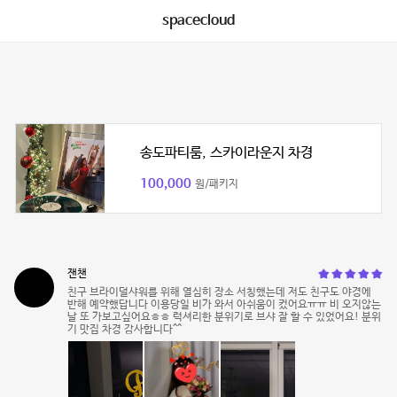
spacecloud
송도파티룸, 스카이라운지 차경
100,000
원/패키지
잰챈
친구 브라이덜샤워를 위해 열심히 장소 서칭했는데 저도 친구도 야경에
반해 예약했답니다 이용당일 비가 와서 아쉬움이 컸어요ㅠㅠ 비 오지않는
날 또 가보고싶어요ㅎㅎ 럭셔리한 분위기로 브샤 잘 할 수 있었어요! 분위
기 맛집 차경 감사합니다^^