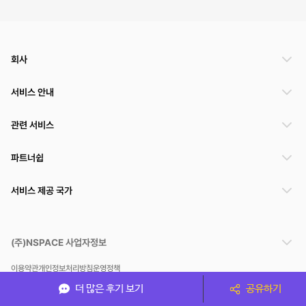
회사
서비스 안내
관련 서비스
파트너쉽
서비스 제공 국가
(주)NSPACE 사업자정보
이용약관
개인정보처리방침
운영정책
스페이스클라우드는 통신판매중개자이며 통신판매의 당사자가 아닙니다. 따라서 스페이스클
더 많은 후기 보기
공유하기
라우드는 공간 거래정보 및 거래에 대해 책임지지 않습니다.