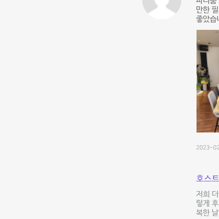
파티룸 
만한 필
좋았습니
2023-02
호스트
저희 더
렇게 후
복한 날