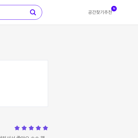
N
공간찾기
추천