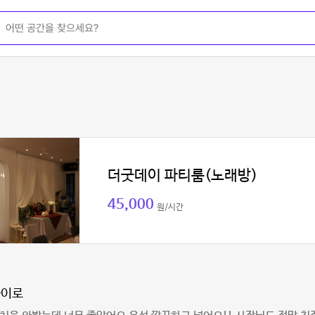
더굿데이 파티룸(노래방)
45,000
원/시간
다이로