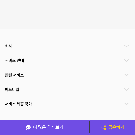
회사
서비스 안내
관련 서비스
파트너쉽
서비스 제공 국가
(주)NSPACE 사업자정보
더 많은 후기 보기
공유하기