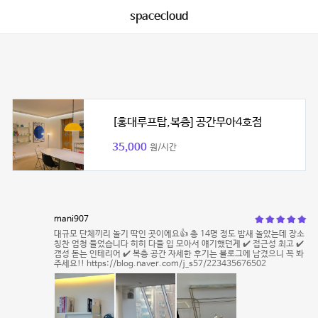
spacecloud
[홍대루프탑,복층] 공간무아4호점
35,000
원/시간
mani907
대규모 단체끼리 놀기 딱인 곳이에요👍 총 14명 정도 밤새 놀았는데 장소
칭찬 엄청 들었습니다 히히 다들 입 모아서 얘기했던게 ✔️ 접근성 최고 ✔️
갬성 돋는 인테리어 ✔️ 복층 공간 자세한 후기는 블로그에 남겼으니 꼭 봐
주세요!! https://blog.naver.com/j_s57/223435676502