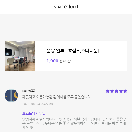
spacecloud
분당 일루 1호점-[스터디룸]
1,900
원/시간
carry32
깨끗하고 이용가능한 편의시설 모두 좋았습니다.
2023-08-04 09:27:50
호스트님의 답글
안녕하세요 일루입니다 ~♡ 소중한 리뷰 감사드립니다. 앞으로도 종종 방
문 부탁드리고, 무더운 여름 ☀ 건강유의하시고 오늘도 즐거운 하루 보내
세요 😄