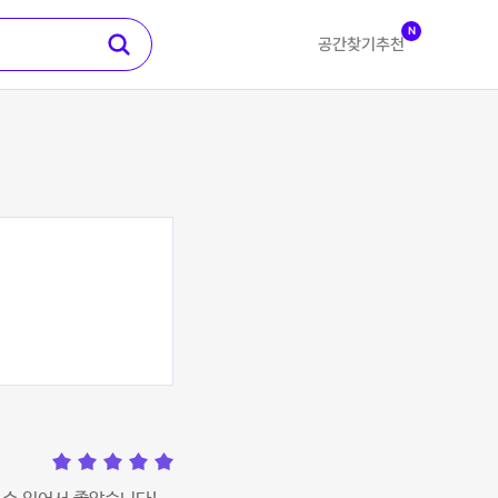
N
공간찾기
추천