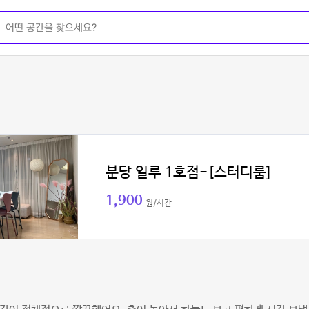
분당 일루 1호점-[스터디룸]
1,900
원/시간