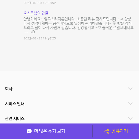
2023-02-25 19:27:52
호스트님의 답글
안녕하세요~ 일루스터디룸입니다. 소중한 리뷰 감사드립니다 ~☺ 항상
다시 생각나게하는 공간이되도록 열심히 관리하겠습니다~ 🤭 방문 감사
드리고 날이 다시 차진거 같습니다. 건강챙기고 ~♡ 즐거운 주말보내세요
~~~:D
2023-02-25 19:34:25
회사
서비스 안내
관련 서비스
더 많은 후기 보기
공유하기
파트너쉽