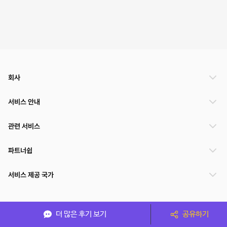
회사
서비스 안내
관련 서비스
파트너쉽
서비스 제공 국가
(주)NSPACE 사업자정보
더 많은 후기 보기
공유하기