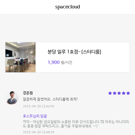
spacecloud
분당 일루 1호점-[스터디룸]
1,900
원/시간
경은원
깔끔하게 잘썼어요. 스터디룸에 최적!
2023-06-30 23:44:50
호스트님의 답글
꺄악~ 야심한 금요일밤의 소중한 리뷰 감사드립니다 🥰 자주는 아니더라
도 종종 방문 부탁드리고, 즐거운 주말보내세요 ~♡
2023-06-30 23:48:55