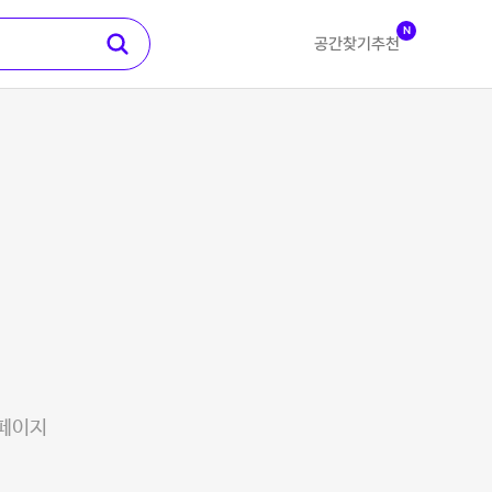
N
공간찾기
추천
 페이지