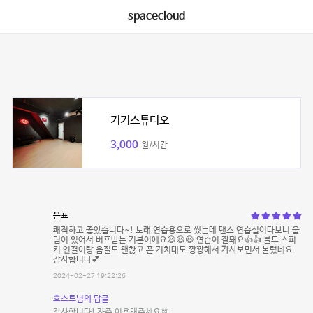
spacecloud
키키스튜디오
3,000
원/시간
음표
쾌적하고 좋았습니다~! 노래 연습용으로 썼는데 댄스 연습실이다보니 울
림이 있어서 버프받는 기분이예요😆😆😆 연습이 잘돼요👍👍 블투 스피
커 연결이랑 음질도 괜찮고 폰 거치대도 짱짱해서 가사보면서 불렀네요
감사합니다💕
2024-02-27 19:22:26
호스트님의 답글
감사합니다! 자주 이용해주세요🫶