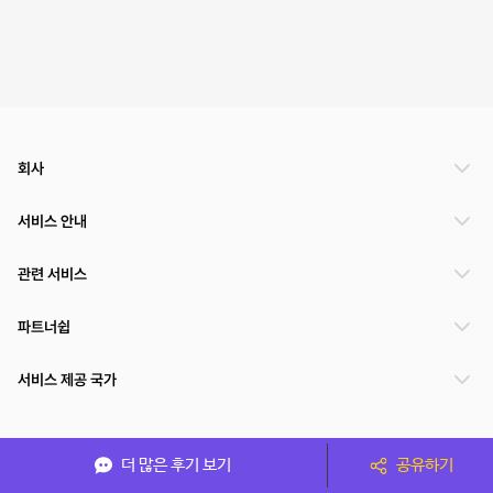
회사
서비스 안내
관련 서비스
파트너쉽
서비스 제공 국가
(주)NSPACE 사업자정보
더 많은 후기 보기
공유하기