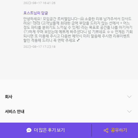
2023-08-17 16:41:26
호스트님의 답글
안녕하세요! 모임공간 르씨엘입니다~🤗 소중한 리뷰 남겨주셔서 감사드
려요! 🥰🥰 <고객님들께 최대한 금액 부담을 드리지 않는 선에서 + 어느
정도 파티룸 분위기도 느끼실 수 있게> 라는 목표로 공간을 나름 아기자기
(?)하게 꾸며 보았는데 예쁘게 봐주셨다니 넘 기쁘네요 ☺️☺️ 언제든 기회
되시면 또 이용해 주시고 다음번 예약시 미리 말씀해 주시면 리뷰이벤트
할인 적용해 드리니 꼭 연락 주세요 💕
2023-08-17 17:23:18
회사
서비스 안내
관련 서비스
더 많은 후기 보기
공유하기