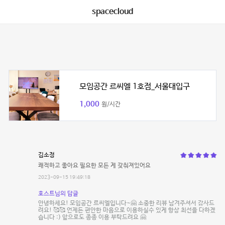
spacecloud
모임공간 르씨엘 1호점_서울대입구
1,000
원/시간
김소정
쾌적하고 좋아요 필요한 모든 게 갖춰져있어요
2023-09-15 19:49:18
호스트님의 답글
안녕하세요! 모임공간 르씨엘입니다~🤗 소중한 리뷰 남겨주셔서 감사드
려요! 🥰🥰 언제든 편안한 마음으로 이용하실수 있게 항상 최선을 다하겠
습니다 :) 앞으로도 종종 이용 부탁드려요 🤗