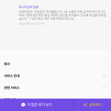
호스트님의 답글
안녕하세요! 모임공간 르씨엘입니다~🤗 소중한 리뷰 남겨주셔서 감사드
려요! 🥰🥰 앞으로도 항상 깨끗한 공간을 유지할수 있도록 최선을 다하겠
습니다 ^^* 앞으로도 자주 이용 부탁드려요 🤗
2023-09-20 14:27:07
회사
서비스 안내
관련 서비스
파트너쉽
더 많은 후기 보기
공유하기