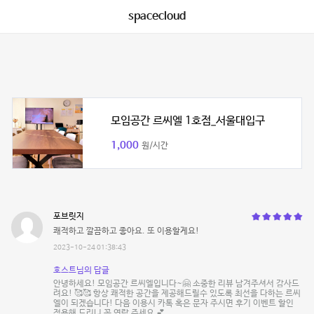
spacecloud
모임공간 르씨엘 1호점_서울대입구
1,000
원/시간
포브릿지
쾌적하고 깔끔하고 좋아요. 또 이용할게요!
2023-10-24 01:38:43
호스트님의 답글
안녕하세요! 모임공간 르씨엘입니다~🤗 소중한 리뷰 남겨주셔서 감사드
려요! 🥰🥰 항상 쾌적한 공간을 제공해드릴수 있도록 최선을 다하는 르씨
엘이 되겠습니다! 다음 이용시 카톡 혹은 문자 주시면 후기 이벤트 할인
적용해 드리니 꼭 연락 주세요 💕