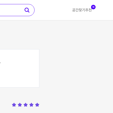
N
공간찾기
추천
구