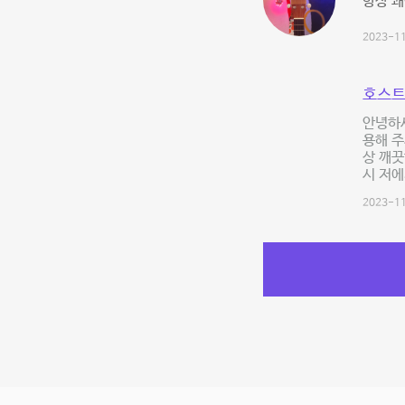
항상 쾌
2023-11
호스트
안녕하세
용해 주
상 깨끗
시 저에
2023-11