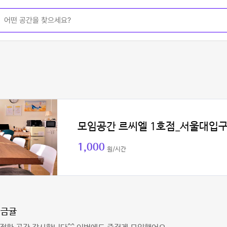
모임공간 르씨엘 1호점_서울대입
1,000
원/시간
어금귤