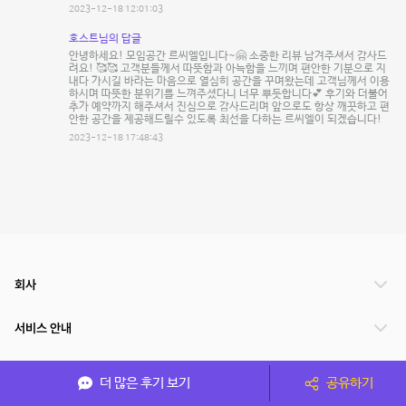
2023-12-18 12:01:03
호스트님의 답글
안녕하세요! 모임공간 르씨엘입니다~🤗 소중한 리뷰 남겨주셔서 감사드
려요! 🥰🥰 고객분들께서 따뜻함과 아늑함을 느끼며 편안한 기분으로 지
내다 가시길 바라는 마음으로 열심히 공간을 꾸며왔는데 고객님께서 이용
하시며 따뜻한 분위기를 느껴주셨다니 너무 뿌듯합니다💕 후기와 더불어
추가 예약까지 해주셔서 진심으로 감사드리며 앞으로도 항상 깨끗하고 편
안한 공간을 제공해드릴수 있도록 최선을 다하는 르씨엘이 되겠습니다!
2023-12-18 17:48:43
회사
서비스 안내
관련 서비스
더 많은 후기 보기
공유하기