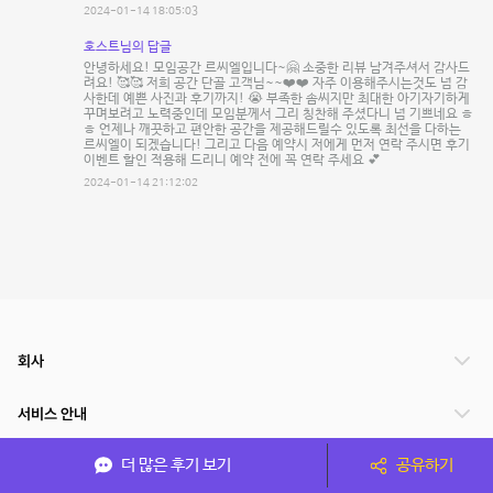
2024-01-14 18:05:03
호스트님의 답글
안녕하세요! 모임공간 르씨엘입니다~🤗 소중한 리뷰 남겨주셔서 감사드
려요! 🥰🥰 저희 공간 단골 고객님~~❤️❤️ 자주 이용해주시는것도 넘 감
사한데 예쁜 사진과 후기까지! 😭 부족한 솜씨지만 최대한 아기자기하게
꾸며보려고 노력중인데 모임분께서 그리 칭찬해 주셨다니 넘 기쁘네요 ㅎ
ㅎ 언제나 깨끗하고 편안한 공간을 제공해드릴수 있도록 최선을 다하는
르씨엘이 되겠습니다! 그리고 다음 예약시 저에게 먼저 연락 주시면 후기
이벤트 할인 적용해 드리니 예약 전에 꼭 연락 주세요 💕
2024-01-14 21:12:02
회사
서비스 안내
더 많은 후기 보기
공유하기
관련 서비스