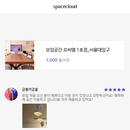
spacecloud
모임공간 르씨엘 1호점_서울대입구
1,000
원/시간
금붕어금귤
모임 처음 오신 분이 예쁘다고 이런 곳이 있었냐고 감탄하셨어요! 쾌적하
게 공간 이용하고 갑니다😁 자주 애용하고 있어요!