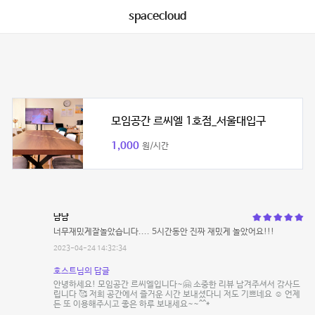
spacecloud
모임공간 르씨엘 1호점_서울대입구
1,000
원/시간
냠냠
너무재밌게잘놀았습니다.... 5시간동안 진짜 재밌게 놀았어요!!!
2023-04-24 14:32:34
호스트님의 답글
안녕하세요! 모임공간 르씨엘입니다~🤗 소중한 리뷰 남겨주셔서 감사드
립니다 🥰 저희 공간에서 즐거운 시간 보내셨다니 저도 기쁘네요 ☺️ 언제
든 또 이용해주시고 좋은 하루 보내세요~~^^*