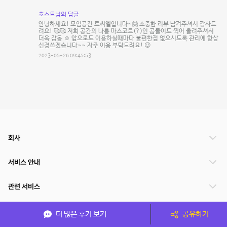
호스트님의 답글
안녕하세요! 모임공간 르씨엘입니다~🤗 소중한 리뷰 남겨주셔서 감사드
려요! 🥰🥰 저희 공간의 나름 마스코트(?)인 곰돌이도 찍어 올려주셔서
더욱 감동 ☺️ 앞으로도 이용하실때마다 불편한점 없으시도록 관리에 항상
신경쓰겠습니다~~ 자주 이용 부탁드려요! 😉
2023-05-26 09:45:53
회사
서비스 안내
관련 서비스
파트너쉽
더 많은 후기 보기
공유하기