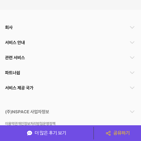
회사
서비스 안내
관련 서비스
파트너쉽
서비스 제공 국가
(주)NSPACE 사업자정보
이용약관
개인정보처리방침
운영정책
스페이스클라우드는 통신판매중개자이며 통신판매의 당사자가 아닙니다. 따라서 스페이스클
더 많은 후기 보기
공유하기
라우드는 공간 거래정보 및 거래에 대해 책임지지 않습니다.