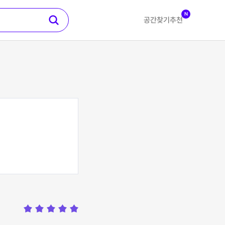
N
공간찾기
추천